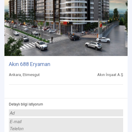
Akın 688 Eryaman
Ankara, Etimesgut
Akın İnşaat A.Ş
Detaylı bilgi istiyorum