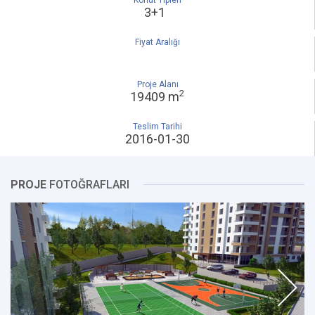
Konut Tipleri
3+1
Fiyat Aralığı
Proje Alanı
2
19409 m
Teslim Tarihi
2016-01-30
PROJE
FOTOĞRAFLARI