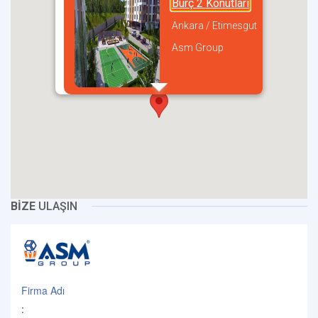
Burç 2 Konutları
Ankara / Etimesgut
Asm Group
incel
BİZE
ULAŞIN
Firma Adı
: