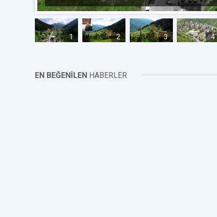
1
2
3
4
EN BEĞENİLEN
HABERLER