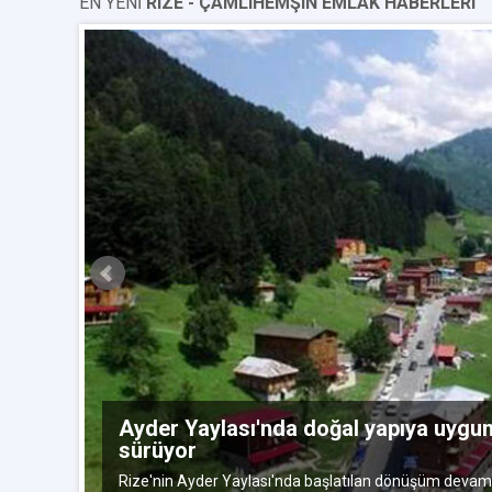
EN YENİ
RIZE - ÇAMLIHEMŞIN EMLAK HABERLERI
ylül 2015
Ayder Yaylası'nda doğal yapıya uyg
sürüyor
celemek
Rize'nin Ayder Yaylası'nda başlatılan dönüşüm devam 