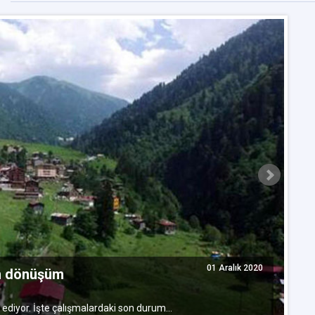
R
b
01 Aralık 2020
un dönüşüm
İm
ediyor. İşte çalışmalardaki son durum…
ça