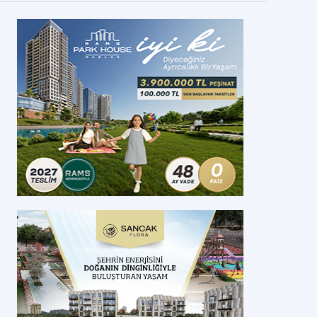
ize Çamlıhemşin’de yeni imar planı çalışmaları
aşladı
po İmar Yönetim Kurulu Başkanı Hüseyin Oflaz, imar planları yenilenec
lışmaların başladığını belirterek konu hakkında bilgi verdi.