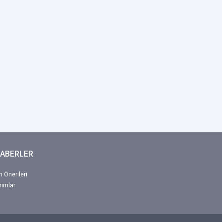
HABERLER
 Önerileri
rımlar