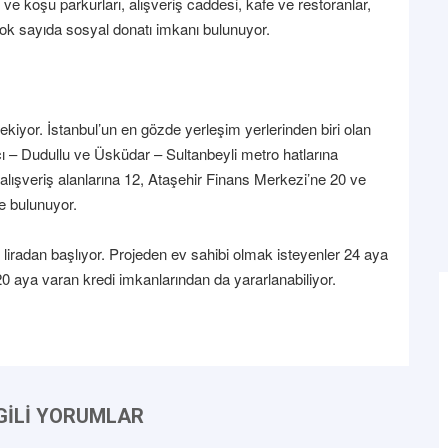
ş ve koşu parkurları, alışveriş caddesi, kafe ve restoranlar,
 çok sayıda sosyal donatı imkanı bulunuyor.
kiyor. İstanbul’un en gözde yerleşim yerlerinden biri olan
 – Dudullu ve Üsküdar – Sultanbeyli metro hatlarına
şveriş alanlarına 12, Ataşehir Finans Merkezi’ne 20 ve
e bulunuyor.
n liradan başlıyor. Projeden ev sahibi olmak isteyenler 24 aya
120 aya varan kredi imkanlarından da yararlanabiliyor.
LGİLİ YORUMLAR