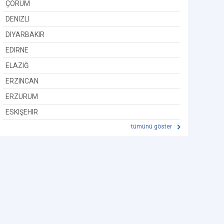
ÇORUM
DENIZLI
DIYARBAKIR
EDIRNE
ELAZIĞ
ERZINCAN
ERZURUM
ESKIŞEHIR
tümünü göster