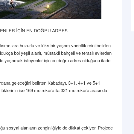
YENLER İÇİN EN DOĞRU ADRES
rımcılara huzurlu ve lüks bir yaşam vadettiklerini belirten
dukça bol yeşil alanlı, müstakil bahçeli ve teraslı evlerden
erde yaşamak isteyenler için en doğru adres olduğunu ifade
eydana geleceğini belirten Kabadayı, 3+1, 4+1 ve 5+1
lüklerinin ise 169 metrekare ila 321 metrekare arasında
 sosyal alanların zenginliğiyle de dikkat çekiyor. Projede