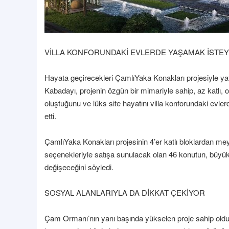
VİLLA KONFORUNDAKİ EVLERDE YAŞAMAK İSTE
Hayata geçirecekleri ÇamlıYaka Konakları projesiyle yatı
Kabadayı, projenin özgün bir mimariyle sahip, az katlı, ol
oluştuğunu ve lüks site hayatını villa konforundaki evl
etti.
ÇamlıYaka Konakları projesinin 4’er katlı bloklardan m
seçenekleriyle satışa sunulacak olan 46 konutun, büyük
değişeceğini söyledi.
SOSYAL ALANLARIYLA DA DİKKAT ÇEKİYOR
Çam Ormanı’nın yanı başında yükselen proje sahip olduğu