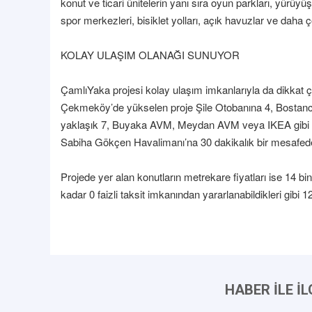
konut ve ticari ünitelerin yanı sıra oyun parkları, yürüyü
spor merkezleri, bisiklet yolları, açık havuzlar ve daha
KOLAY ULAŞIM OLANAĞI SUNUYOR
ÇamlıYaka projesi kolay ulaşım imkanlarıyla da dikkat çe
Çekmeköy’de yükselen proje Şile Otobanına 4, Bostancı
yaklaşık 7, Buyaka AVM, Meydan AVM veya IKEA gibi alı
Sabiha Gökçen Havalimanı’na 30 dakikalık bir mesafed
Projede yer alan konutların metrekare fiyatları ise 14 bi
kadar 0 faizli taksit imkanından yararlanabildikleri gibi 
HABER İLE İ