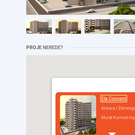
PROJE
NEREDE?
Ela Concept
Ankara / Etimesg
Murat Kumsel inş