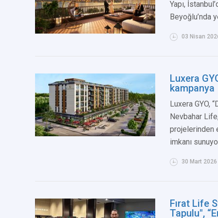
Yapı, İstanbul’
Beyoğlu’nda ye
03 Nisan 202
Luxera GYO
kampanya
Luxera GYO, “
Nevbahar Life
projelerinden 
imkanı sunuyor
30 Mart 2026
Fırat Life 
Tapulu", “E