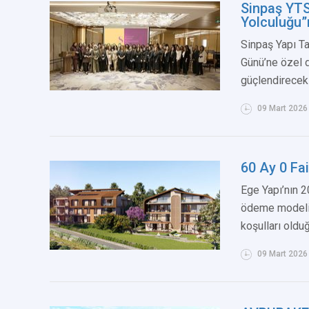
Sinpaş YTS’
Yolculuğu”
Sinpaş Yapı Ta
Günü’ne özel 
güçlendirecek s
09 Mart 2026
60 Ay 0 Fa
Ege Yapı’nın 2
ödeme modeli,
koşulları oldu
09 Mart 2026