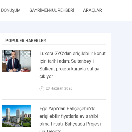
L DÖNÜŞÜM
GAYRİMENKUL REHBERİ
ARAÇLAR
POPÜLER HABERLER
Luxera GYO’dan erişilebilir konut
için tarihi adım: Sultanbeyli
Sulkent projesi kurayla satışa
çıkıyor
23 Haziran 2026
Ege Yapı’dan Bahçeşehir’de
erişilebilir fiyatlarla ev sahibi
olma fırsatı: Bahçeada Projesi
Ön Talepte