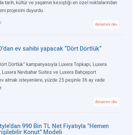
da tarih, kültür ve yaşamın kesiştiği en özel noktalarından
ni projesini duyurdu.
6
devamını oku
’dan ev sahibi yapacak “Dört Dörtlük”
Dört Dörtlük” kampanyasıyla Luxera Topkapı, Luxera
, Luxera Nevbahar Suites ve Luxera Bahçeport
ev almak isteyenlere, yüzde 25 peşinle 36 ay vade
.
devamını oku
Style’dan 990 Bin TL Net Fiyatıyla "Hemen
rişilebilir Konut” Modeli