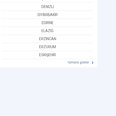
DENIZLI
DIYARBAKIR
EDIRNE
ELAZIĞ
ERZINCAN
ERZURUM
ESKIŞEHIR
tümünü göster