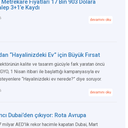
 Metrekare Fiyatları 17 Bin 903 Dolara
alep 3+1’e Kaydı
6
devamını oku
an “Hayalinizdeki Ev” için Büyük Fırsat
ktörünün kalite ve tasarım gücüyle fark yaratan öncü
YO, 1 Nisan itibari ile başlattığı kampanyasıyla ev
steyenlere “Hayalinizdeki ev nerede?” diye soruyor.
6
devamını oku
mcı Dubai’den çıkıyor: Rota Avrupa
7 milyar AED'lik rekor hacimle kapatan Dubai, Mart