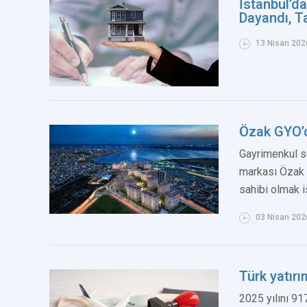
İstanbul’da
Dayandı, T
13 Nisan 202
Özak GYO’d
Gayrimenkul se
markası Özak G
sahibi olmak i
03 Nisan 202
Türk yatırı
2025 yılını 91