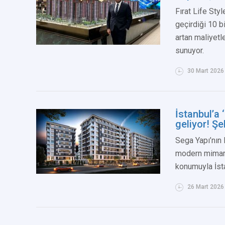
Fırat Life Styl
geçirdiği 10 b
artan maliyetl
sunuyor.
30 Mart 2026
İstanbul’a
geliyor! Şe
Sega Yapı’nın
modern mimaris
konumuyla İsta
26 Mart 2026