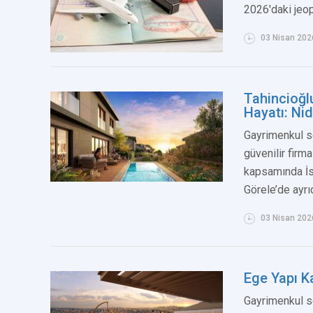
2026'daki jeop
03 Nisan 202
Tahincioğlu
Hayatı: Ni
Gayrimenkul s
güvenilir firma
kapsamında İs
Görele’de ayrıc
03 Nisan 202
Ege Yapı K
Gayrimenkul s