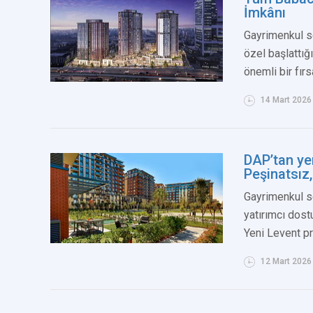
İmkânı
Gayrimenkul s
özel başlattığ
önemli bir fırs
14 Mart 2026
DAP’tan ye
Peşinatsız,
Gayrimenkul se
yatırımcı dost
Yeni Levent p
12 Mart 2026