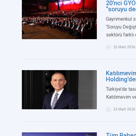
20’nci GYO
“soruyu de
Gayrimenkul se
‘Soruyu Değiş
sektörü farkl
25 Mart 2026
Katılımevim
Holding’de
Türkiye’de tas
Katılımevim ve 
23 Mart 2026
Tüm Babaca