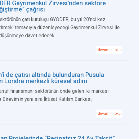
DER Gayrimenkul Zirvesi’nden sektöre
ğiştirme” çağrısı
ktörünün çatı kuruluşu GYODER, bu yıl 20’nci kez
tirmek’ temasıyla düzenleyeceği Gayrimenkul Zirvesi ile
ı düşünmeye davet edecek.
devamını oku
’i de çatısı altında bulunduran Pusula
n Londra merkezli küresel adım
arruf finansmanı sektörünün önde gelen iki markası
Birevim’in yanı sıra İktisat Katılım Bankası,
devamını oku
n Projelerinde “Peşinatsız 24 Ay Taksit”