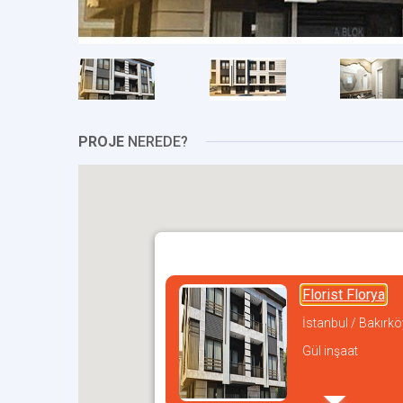
PROJE
NEREDE?
Florist Florya
İstanbul / Bakırkö
Gül inşaat