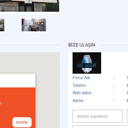
BİZE
ULAŞIN
Firma Adı
:
Telefon
:
Web sitesi
:
Adres
:
y
incele