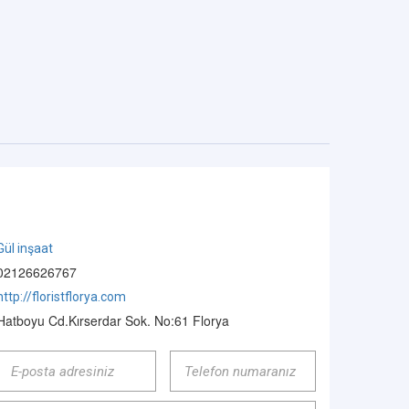
Gül inşaat
02126626767
http://floristflorya.com
Hatboyu Cd.Kırserdar Sok. No:61 Florya