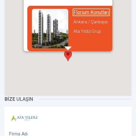
Florium Konutları
Ankara / Çankaya
Ata Yıldız Grup
incel
BİZE
ULAŞIN
Firma Adı