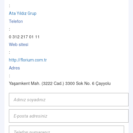
:
Ata Yıldız Grup
Telefon
:
0 312 217 01 11
Web sitesi
:
http://florium.com.tr
Adres
:
Yaşamkent Mah. (3222 Cad.) 3300 Sok No. 6 Çayyolu