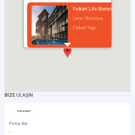
Folkart Life Bornova
İzmir / Bornova
Folkart Yapı
incel
BİZE
ULAŞIN
Firma Adı
: