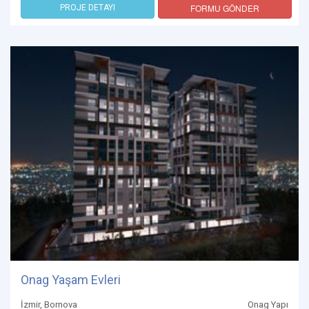
FORMU GÖNDER
PROJE DETAYI
Onag Yaşam Evleri
İzmir, Bornova
Onag Yapı