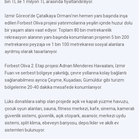
bin TL ile 1 milyon TL arasında fiyatlandırılıyor.
İzmir Görece’de Çatalkaya Ormanı’nın hemen yanı başında inşa
edilen Forbest Oliva projesi yatırımcılarına yeşilin içinde huzur dolu
bir yaşam alanı vaat ediyor. Toplam 80 bin metrekarelik
rekreasyon alanının yanı başında konumlanan projenin 5 bin 200
metrekaresi peyzaja ve 1 bin 100 metrekaresi sosyal alanlara
ayrılmış olarak tasarlanıyor.
Forbest Oliva 2. Etap projesi Adnan Menderes Havaalanı, İzmir
Fuarı ve serbest bölgeye yakınlığı, çevre yollarına kolay bağlantı
sağlanabilmesi ayrıca Çeşme, Kuşadası, Gümüldür gibi turizm
bölgelerine 20-40 dakika mesafede konumlanıyor.
Lüks donatılara sahip olan projede açık ve kapalı yüzme havuzu,
çocuk oyun alanları, sauna, fitness merkezi, kafe, sinema, kameralı
güvenlik sistemi, güvenlik, açık otopark, asansör, merkezi uydu
sistemi, split klima, ebeveyn banyosu, depo/kiler ve akıllı ev
sistemleri bulunuyor.