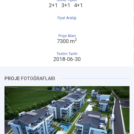
Konut Tipleri
2+1 3+1 4+1
Fiyat Aralığı
Proje Alanı
2
7300 m
Teslim Tarihi
2018-06-30
PROJE
FOTOĞRAFLARI