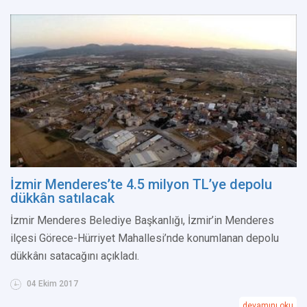
İzmir Menderes’te 4.5 milyon TL’ye depolu
dükkân satılacak
İzmir Menderes Belediye Başkanlığı, İzmir’in Menderes
ilçesi Görece-Hürriyet Mahallesi’nde konumlanan depolu
dükkânı satacağını açıkladı.
04 Ekim 2017
devamını oku