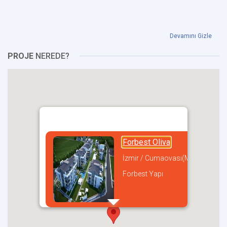
Devamını Gizle
PROJE
NEREDE?
Forbest Oliva
İzmir / Cumaovası(Menderes)
Forbest Yapı
incel