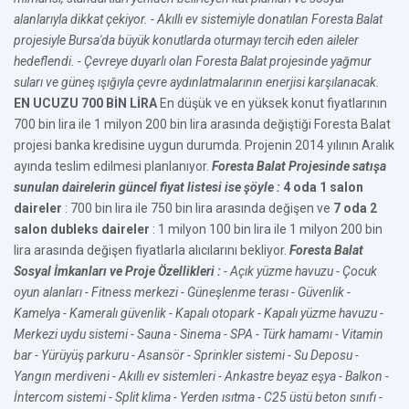
alanlarıyla dikkat çekiyor.
- Akıllı ev sistemiyle donatılan Foresta Balat
projesiyle Bursa'da büyük konutlarda oturmayı tercih eden aileler
hedeflendi.
- Çevreye duyarlı olan Foresta Balat projesinde yağmur
suları ve güneş ışığıyla çevre aydınlatmalarının enerjisi karşılanacak.
EN UCUZU 700 BİN LİRA
En düşük ve en yüksek konut fiyatlarının
700 bin lira ile 1 milyon 200 bin lira arasında değiştiği Foresta Balat
projesi banka kredisine uygun durumda. Projenin 2014 yılının Aralık
ayında teslim edilmesi planlanıyor.
Foresta Balat Projesinde satışa
sunulan dairelerin güncel fiyat listesi ise şöyle :
4 oda 1 salon
daireler
: 700 bin lira ile 750 bin lira arasında değişen ve
7 oda 2
salon dubleks daireler
: 1 milyon 100 bin lira ile 1 milyon 200 bin
lira arasında değişen fiyatlarla alıcılarını bekliyor.
Foresta Balat
Sosyal İmkanları ve Proje Özellikleri :
- Açık yüzme havuzu
- Çocuk
oyun alanları
- Fitness merkezi
- Güneşlenme terası
- Güvenlik
-
Kamelya
- Kameralı güvenlik
- Kapalı otopark
- Kapalı yüzme havuzu
-
Merkezi uydu sistemi
- Sauna
- Sinema
- SPA
- Türk hamamı
- Vitamin
bar
- Yürüyüş parkuru
- Asansör
- Sprinkler sistemi
- Su Deposu
-
Yangın merdiveni
- Akıllı ev sistemleri
- Ankastre beyaz eşya
- Balkon
-
İntercom sistemi
- Split klima
- Yerden ısıtma
- C25 üstü beton sınıfı
-