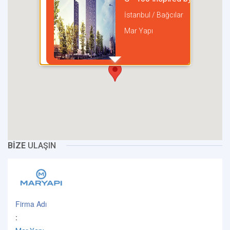
İstanbul / Bağcılar
Mar Yapı
incel
BİZE
ULAŞIN
Firma Adı
: