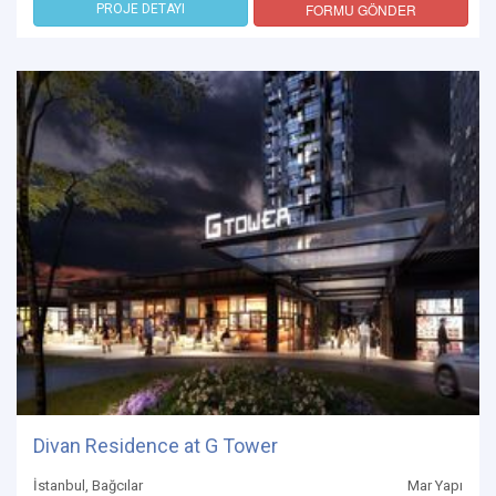
FORMU GÖNDER
PROJE DETAYI
Divan Residence at G Tower
İstanbul, Bağcılar
Mar Yapı