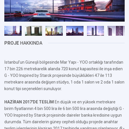
PROJE
HAKKINDA
İstanbul'un Güneşli bölgesinde Mar Yapı - YOO ortaklığı tarafından
17 bin 226 metrekarelik alanda 720 konut kapasitesi ile inşa edien
G - YOO Inspired by Starck projesinde büyüklükleri 47 ile 113
metrekare arasında değişen stüdyo, 1 oda 1 salon ve 2 oda 1 salon
konut tipi seçenekleri sunuluyor.
HAZİRAN 2017'DE TESLİM
En düşük ve en yüksek metrekare
birim fiyatlarının 4 bin 500 lira ile 6 bin 500 lira arasında değiştiği G -
YOO Inspired by Starck projesinde daireler banka kredisine uygun
durumda. Tüm dairelerin güney cepheli olduğu projede anahtar
teslim işlemlerinin Haziran 2017 tarihinde yapılması planlanıyor.
G -