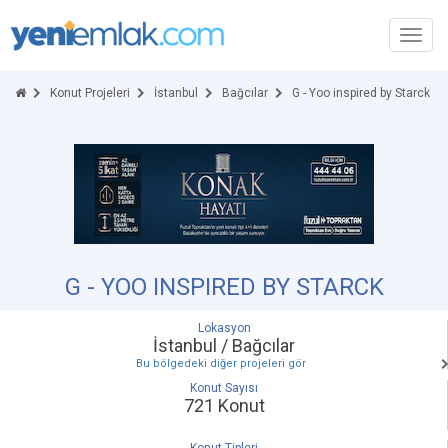
Toggl
navig
Konut Projeleri
İstanbul
Bağcılar
G - Yoo inspired by Starck
G - YOO INSPIRED BY STARCK
Lokasyon
İstanbul / Bağcılar
Bu bölgedeki diğer projeleri gör
Konut Sayısı
721 Konut