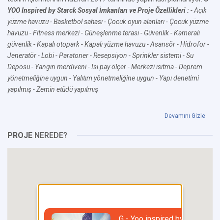
YOO Inspired by Starck Sosyal İmkanları ve Proje Özellikleri :
- Açık
yüzme havuzu
- Basketbol sahası
- Çocuk oyun alanları
- Çocuk yüzme
havuzu
- Fitness merkezi
- Güneşlenme terası
- Güvenlik
- Kameralı
güvenlik
- Kapalı otopark
- Kapalı yüzme havuzu
- Asansör
- Hidrofor
-
Jeneratör
- Lobi
- Paratoner
- Resepsiyon
- Sprinkler sistemi
- Su
Deposu
- Yangın merdiveni
- Isı pay ölçer
- Merkezi ısıtma
- Deprem
yönetmeliğine uygun
- Yalıtım yönetmeliğine uygun
- Yapı denetimi
yapılmış
- Zemin etüdü yapılmış
Devamını Gizle
PROJE
NEREDE?
G - Yoo inspired by Starck