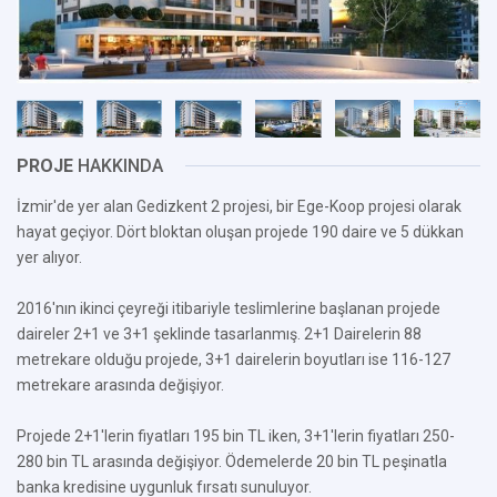
PROJE
HAKKINDA
İzmir'de yer alan Gedizkent 2 projesi, bir Ege-Koop projesi olarak
hayat geçiyor. Dört bloktan oluşan projede 190 daire ve 5 dükkan
yer alıyor.
2016'nın ikinci çeyreği itibariyle teslimlerine başlanan projede
daireler 2+1 ve 3+1 şeklinde tasarlanmış. 2+1 Dairelerin 88
metrekare olduğu projede, 3+1 dairelerin boyutları ise 116-127
metrekare arasında değişiyor.
Projede 2+1'lerin fiyatları 195 bin TL iken, 3+1'lerin fiyatları 250-
280 bin TL arasında değişiyor. Ödemelerde 20 bin TL peşinatla
banka kredisine uygunluk fırsatı sunuluyor.