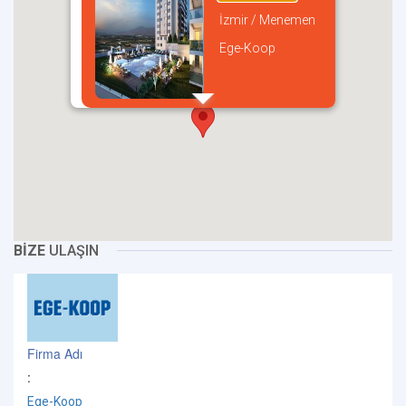
İzmir / Menemen
Ege-Koop
incel
BİZE
ULAŞIN
Firma Adı
:
Ege-Koop