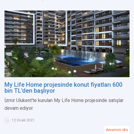
My Life Home projesinde konut fiyatları 600
bin TL'den başlıyor
İzmir Ulukent'te kurulan My Life Home projesinde satışlar
devam ediyor.
12 Ocak 2021
devamını oku