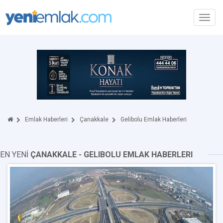
Toggl
navig
Emlak Haberleri
Çanakkale
Gelibolu Emlak Haberleri
EN YENİ
ÇANAKKALE - GELIBOLU EMLAK HABERLERI