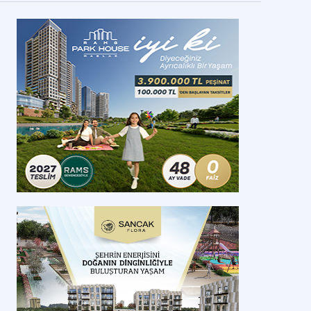
nkara Gölbaşı'nda konut imarlı arsalar satışa
unuldu
lbaşı'nda ihale yoluyla arsa satışı yapılacak. İşte detaylar…