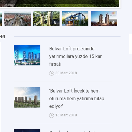
5
6
7
8
RI
Bulvar Loft projesinde
yatırımcılara yüzde 15 kar
fırsatı
30 Mart 2018
'Bulvar Loft İncek'te hem
oturuma hem yatırıma hitap
ediyor'
15 Mart 2018