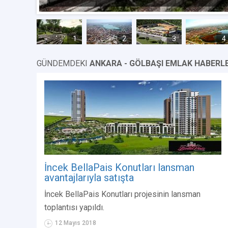
1
2
3
4
GÜNDEMDEKI
ANKARA - GÖLBAŞI EMLAK HABERLE
İncek BellaPais Konutları lansman
avantajlarıyla satışta
İncek BellaPais Konutları projesinin lansman
toplantısı yapıldı.
12 Mayıs 2018