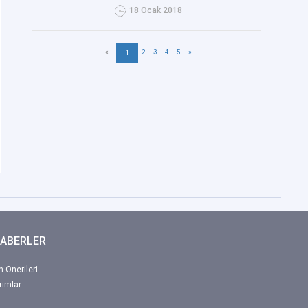
18 Ocak 2018
«
2
3
4
5
»
1
HABERLER
 Önerileri
rımlar