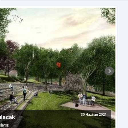
A
30 Haziran 2021
ılacak
s
lıyor.
Gö