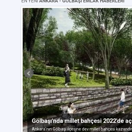
EN YENİ
ANKARA - GÖLBAŞI EMLAK HABERLERI
yıs 2018
Gölbaşı'nda millet bahçesi 2022'de aç
Ankara'nın Gölbaşı ilçesine dev millet bahçesi kazandırı