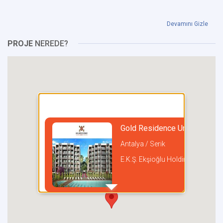
Devamını Gizle
PROJE
NEREDE?
Gold Residence Urkay
Antalya / Serik
E.K.Ş. Ekşioğlu Holding
incel