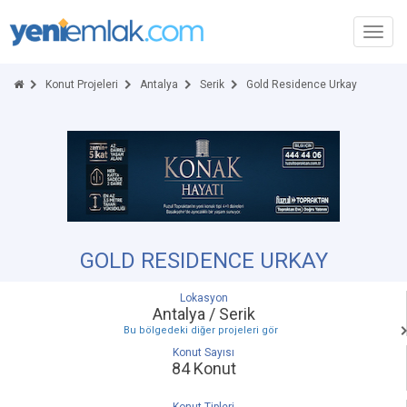
Toggl
navig
Konut Projeleri
Antalya
Serik
Gold Residence Urkay
GOLD RESIDENCE URKAY
Lokasyon
Antalya / Serik
Bu bölgedeki diğer projeleri gör
Konut Sayısı
84 Konut