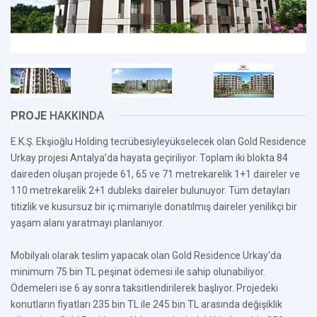
PROJE
HAKKINDA
E.K.Ş. Ekşioğlu Holding tecrübesiyleyükselecek olan Gold Residence
Urkay projesi Antalya’da hayata geçiriliyor. Toplam iki blokta 84
daireden oluşan projede 61, 65 ve 71 metrekarelik 1+1 daireler ve
110 metrekarelik 2+1 dubleks daireler bulunuyor. Tüm detayları
titizlik ve kusursuz bir iç mimariyle donatılmış daireler yenilikçi bir
yaşam alanı yaratmayı planlanıyor.
Mobilyalı olarak teslim yapacak olan Gold Residence Urkay'da
minimum 75 bin TL peşinat ödemesi ile sahip olunabiliyor.
Ödemeleri ise 6 ay sonra taksitlendirilerek başlıyor. Projedeki
konutların fiyatları 235 bin TL ile 245 bin TL arasında değişiklik