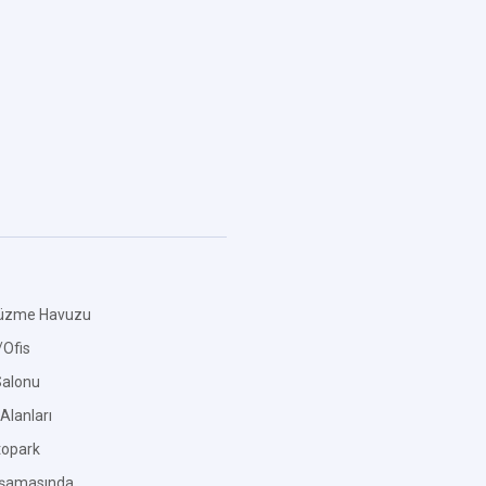
üzme Havuzu
Ofis
Salonu
Alanları
topark
Aşamasında