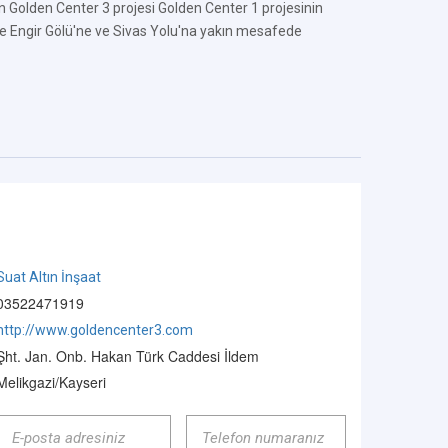
en Golden Center 3 projesi Golden Center 1 projesinin
je Engir Gölü'ne ve Sivas Yolu'na yakın mesafede
Suat Altın İnşaat
03522471919
http://www.goldencenter3.com
Şht. Jan. Onb. Hakan Türk Caddesi İldem
Melikgazi/Kayseri