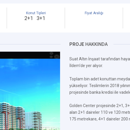
Konut Tipleri
Fiyat Aralığı
2+1 3+1
PROJE
HAKKINDA
Suat Altın İnşaat tarafından haya
İldem'de yer alıyor.
Toplam bin adet konuttan meydana
yükseliyor. Teslimlerin 2018 yılın
projesinde banka kredisi ile vadele
Golden Center projesinde 2+1, 3+1,
alan 2+1 daireler 110 ve 120 metr
175 metrekare, 4+1 daireler 200 