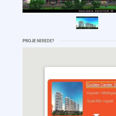
PROJE
NEREDE?
Golden Center 3
Kayseri / Melikgaz
Suat Altın İnşaat