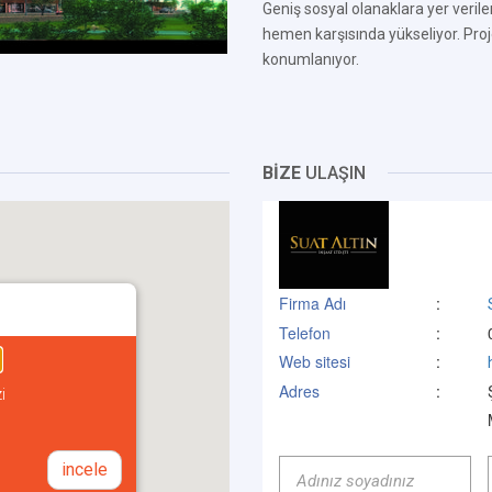
Geniş sosyal olanaklara yer veril
hemen karşısında yükseliyor. Pro
konumlanıyor.
BİZE
ULAŞIN
Firma Adı
:
Telefon
:
Web sitesi
:
Adres
:
i
incele