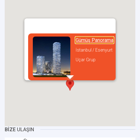
Gümüş Panorama
İstanbul / Esenyurt
Uçar Grup
incel
BİZE
ULAŞIN