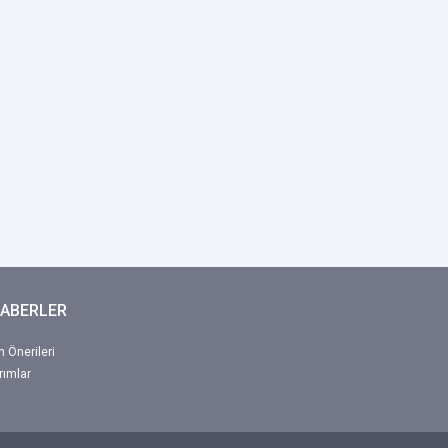
HABERLER
 Önerileri
rımlar