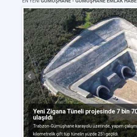
EN YENİ
GÜMÜŞHANE - GÜMÜŞHANE EMLAK HABE
Yeni Zigana Tüneli projesinde 7 bin 
ulaşıldı
tos 2015
Trabzon-Gümüşhane karayolu üzerinde, yapım çalışmal
kilometrelik çift tüp tünelin yüzde 25'i geçildi.