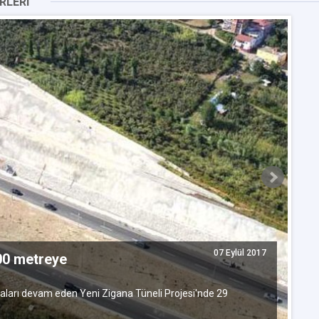
RLERI
07 Eylül 2017
700 metreye
B
Ç
arı devam eden Yeni Zigana Tüneli Projesi'nde 29
Ba