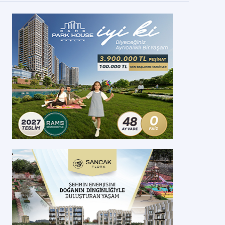
ayburt-Gümüşhane Havalimanı Bütçesine Onay
ıktı
yburt-Gümüşhane Havalimanı projesi bütçesi onaylandı...