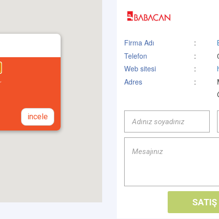
Firma Adı
:
Telefon
:
s
Web sitesi
:
Adres
:
r
incele