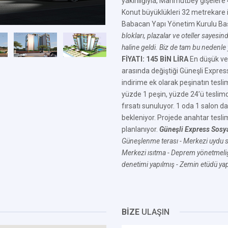
yakınlığıyla, Mahmutbey gişelere 
Konut büyüklükleri 32 metrekare
Babacan Yapı Yönetim Kurulu Ba
blokları, plazalar ve oteller sayesi
haline geldi. Biz de tam bu nedenle ya
FİYATI: 145 BİN LİRA
En düşük ve e
arasında değiştiği Güneşli Expr
indirime ek olarak peşinatın tes
yüzde 1 peşin, yüzde 24’ü teslim
fırsatı sunuluyor. 1 oda 1 salon dair
bekleniyor. Projede anahtar teslim
planlanıyor.
Güneşli Express Sosyal
Güneşlenme terası
- Merkezi uydu 
Merkezi ısıtma
- Deprem yönetmeli
denetimi yapılmış
- Zemin etüdü ya
BİZE
ULAŞIN