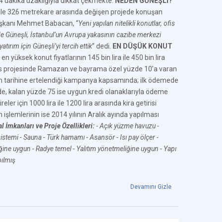
4 dakika uzaklığıyla dikkat çekmekte.
NEDEN GÜNEŞLİ?
 ile 326 metrekare arasında değişen projede konuşan
şkanı Mehmet Babacan, “
Yeni yapılan nitelikli konutlar, ofis
nde Güneşli, İstanbul’un Avrupa yakasının cazibe merkezi
tırım için Güneşli’yi tercih ettik
” dedi.
EN DÜŞÜK KONUT
n yüksek konut fiyatlarının 145 bin lira ile 450 bin lira
ess projesinde Ramazan ve bayrama özel yüzde 10’a varan
lim tarihine ertelendiği kampanya kapsamında; ilk ödemede
de, kalan yüzde 75 ise uygun kredi olanaklarıyla ödeme
eler için 1000 lira ile 1200 lira arasında kira getirisi
 işlemlerinin ise 2014 yılının Aralık ayında yapılması
 İmkanları ve Proje Özellikleri:
- Açık yüzme havuzu
-
sistemi
- Sauna
- Türk hamamı
- Asansör
- Isı pay ölçer
-
ğine uygun
- Radye temel
- Yalıtım yönetmeliğine uygun
- Yapı
pılmış
Devamını Gizle