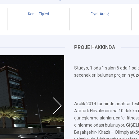
Konut Tipleri
Fiyat Aralığı
PROJE
HAKKINDA
Stüdyo, 1 oda 1 salon,5 oda 1 sal
seçenekleri bulunan projenin yüzd
Aralık 2014 tarihinde anahtar tesl
Atatürk Havalimanı'na 10 dakik
güneşlenme alanları, cafe, fitnes
dinlenme odası bulunuyor.
GİŞEL
Başakşehir- Kirazlı – Olimpiyatk