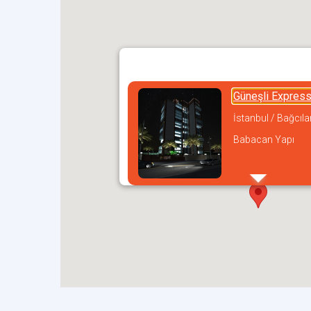
Güneşli Expres
İstanbul / Bağcıla
Babacan Yapı