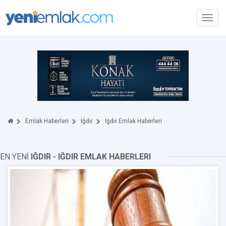
Toggl
navig
Emlak Haberleri
Iğdır
Iğdır Emlak Haberleri
EN YENİ
IĞDIR - IĞDIR EMLAK HABERLERI