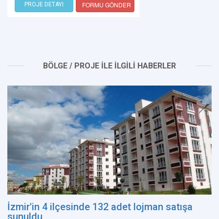
FORMU GÖNDER
PROJE DETAYI
BÖLGE / PROJE İLE İLGİLİ HABERLER
İzmir'in 4 ilçesinde 132 adet lojman satışa
sunuldu