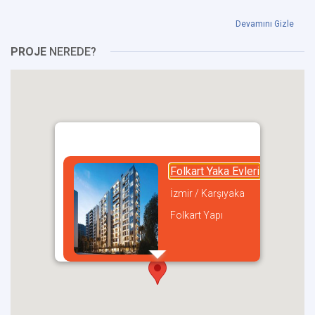
Devamını Gizle
PROJE
NEREDE?
Folkart Yaka Evleri
İzmir / Karşıyaka
Folkart Yapı
incel