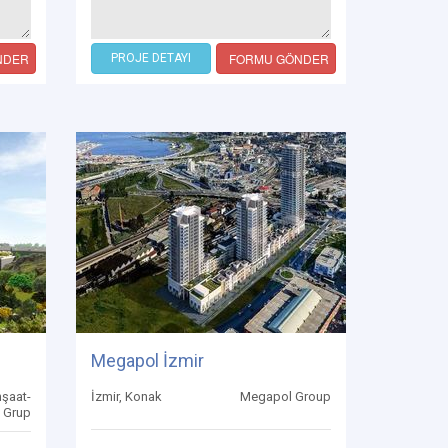
NDER
FORMU GÖNDER
PROJE DETAYI
Megapol İzmir
nşaat-
İzmir, Konak
Megapol Group
 Grup