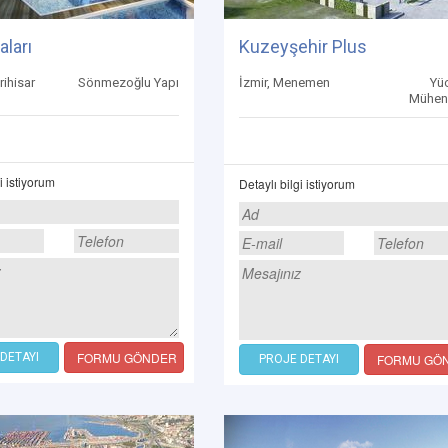
aları
Kuzeyşehir Plus
rihisar
Sönmezoğlu Yapı
İzmir, Menemen
Yü
Mühend
i istiyorum
Detaylı bilgi istiyorum
FORMU GÖNDER
DETAYI
FORMU GÖ
PROJE DETAYI