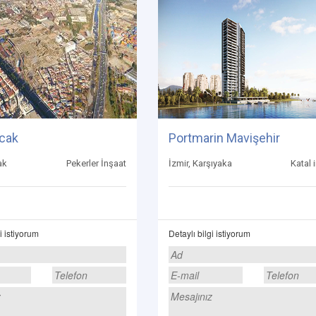
cak
Portmarin Mavişehir
ak
Pekerler İnşaat
İzmir, Karşıyaka
Katal 
i istiyorum
Detaylı bilgi istiyorum