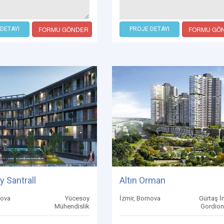
FORMU GÖNDER
FORMU GÖ
DETAYI
PROJE DETAYI
 Santrall
Altın Orman
nova
Yücesoy
İzmir, Bornova
Gürtaş İ
Mühendislik
Gordion