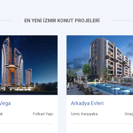
EN YENİ İZMIR KONUT PROJELERİ
 Vega
Arkadya Evleri
ak
Folkart Yapı
İzmir, Karşıyaka
Onag