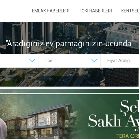
EMLAK HABERLERİ
TOKİ HABERLERİ
KENTSE
"Aradığınız ev parmağınızın ucunda"
Fiyat Aralığı