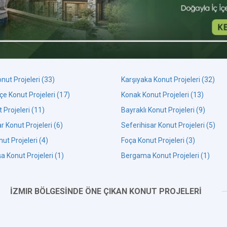
ut Projeleri (33)
Karşıyaka Konut Projeleri (32)
e Konut Projeleri (17)
Konak Konut Projeleri (13)
 Projeleri (11)
Bayraklı Konut Projeleri (9)
r Konut Projeleri (6)
Seferihisar Konut Projeleri (5)
ut Projeleri (4)
Foça Konut Projeleri (3)
 Konut Projeleri (1)
Bergama Konut Projeleri (1)
İZMIR BÖLGESİNDE ÖNE ÇIKAN KONUT PROJELERİ