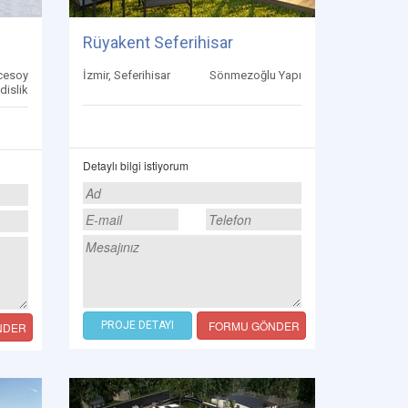
Rüyakent Seferihisar
cesoy
İzmir, Seferihisar
Sönmezoğlu Yapı
islik
Detaylı bilgi istiyorum
FORMU GÖNDER
PROJE DETAYI
NDER