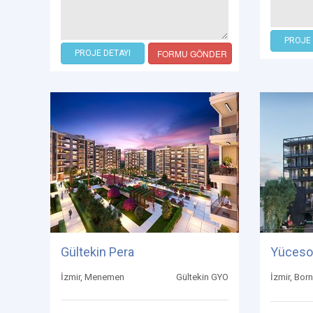
PROJE 
FORMU GÖNDER
PROJE DETAYI
Gültekin Pera
Yücesoy
İzmir, Menemen
Gültekin GYO
İzmir, Bor