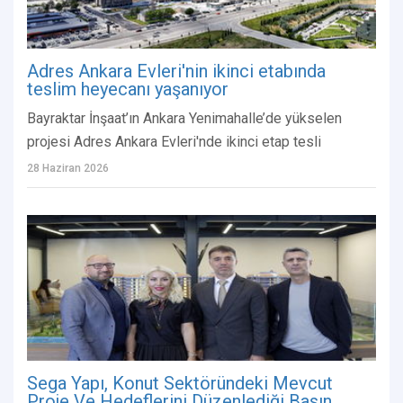
Adres Ankara Evleri'nin ikinci etabında
teslim heyecanı yaşanıyor
Bayraktar İnşaat’ın Ankara Yenimahalle’de yükselen
projesi Adres Ankara Evleri'nde ikinci etap tesli
28 Haziran 2026
Sega Yapı, Konut Sektöründeki Mevcut
Proje Ve Hedeflerini Düzenlediği Basın