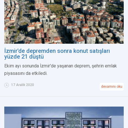
İzmir'de depremden sonra konut satışları
yüzde 21 düştü
Ekim ayı sonunda İzmir'de yaşanan deprem, şehrin emlak
piyasasını da etkiledi.
17 Aralık 2020
devamını oku