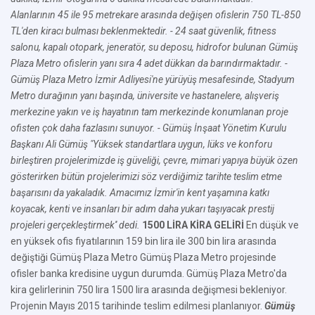
Alanlarının 45 ile 95 metrekare arasında değişen ofislerin 750 TL-850
TL'den kiracı bulması beklenmektedir.
- 24 saat güvenlik, fitness
salonu, kapalı otopark, jeneratör, su deposu, hidrofor bulunan Gümüş
Plaza Metro ofislerin yanı sıra 4 adet dükkan da barındırmaktadır.
-
Gümüş Plaza Metro İzmir Adliyesi'ne yürüyüş mesafesinde, Stadyum
Metro durağının yanı başında, üniversite ve hastanelere, alışveriş
merkezine yakın ve iş hayatının tam merkezinde konumlanan proje
ofisten çok daha fazlasını sunuyor.
- Gümüş İnşaat Yönetim Kurulu
Başkanı Ali Gümüş "Yüksek standartlara uygun, lüks ve konforu
birleştiren projelerimizde iş güveliği, çevre, mimari yapıya büyük özen
gösterirken bütün projelerimizi söz verdiğimiz tarihte teslim etme
başarısını da yakaladık. Amacımız İzmir'in kent yaşamına katkı
koyacak, kenti ve insanları bir adım daha yukarı taşıyacak prestij
projeleri gerçekleştirmek'' dedi.
1500 LİRA KİRA GELİRİ
En düşük ve
en yüksek ofis fiyatılarının 159 bin lira ile 300 bin lira arasında
değiştiği Gümüş Plaza Metro Gümüş Plaza Metro projesinde
ofisler banka kredisine uygun durumda. Gümüş Plaza Metro'da
kira gelirlerinin 750 lira 1500 lira arasında değişmesi bekleniyor.
Projenin Mayıs 2015 tarihinde teslim edilmesi planlanıyor.
Gümüş