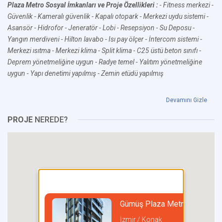
Plaza Metro Sosyal İmkanları ve Proje Özellikleri :
- Fitness merkezi
-
Güvenlik
- Kameralı güvenlik
- Kapalı otopark
- Merkezi uydu sistemi
-
Asansör
- Hidrofor
- Jeneratör
- Lobi
- Resepsiyon
- Su Deposu
-
Yangın merdiveni
- Hilton lavabo
- Isı pay ölçer
- İntercom sistemi
-
Merkezi ısıtma
- Merkezi klima
- Split klima
- C25 üstü beton sınıfı
-
Deprem yönetmeliğine uygun
- Radye temel
- Yalıtım yönetmeliğine
uygun
- Yapı denetimi yapılmış
- Zemin etüdü yapılmış
Devamını Gizle
PROJE
NEREDE?
Gümüş Plaza Metro
İzmir / Konak