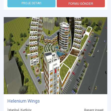
FORMU GÖNDER
PROJE DETAYI
Helenium Wings
İstanbul, Kurtköy
Başarır inşaat