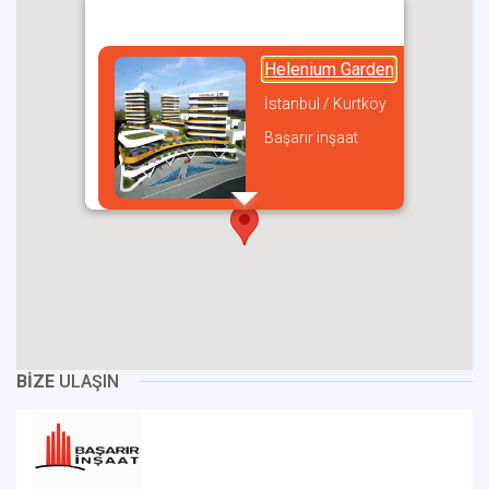
Helenium Garden
İstanbul / Kurtköy
Başarır inşaat
incel
BİZE
ULAŞIN