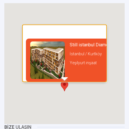
Still istanbul Diamond
İstanbul / Kurtköy
Yeşilyurt inşaat
incel
BİZE
ULAŞIN