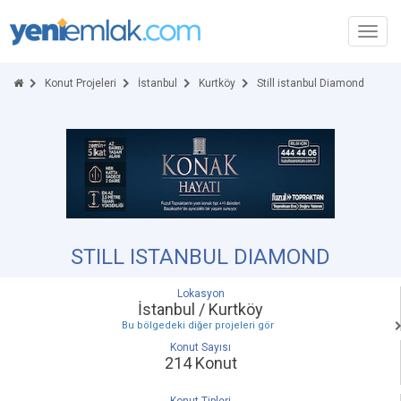
Toggl
navig
Konut Projeleri
İstanbul
Kurtköy
Still istanbul Diamond
STILL ISTANBUL DIAMOND
Lokasyon
İstanbul / Kurtköy
Bu bölgedeki diğer projeleri gör
Konut Sayısı
214 Konut