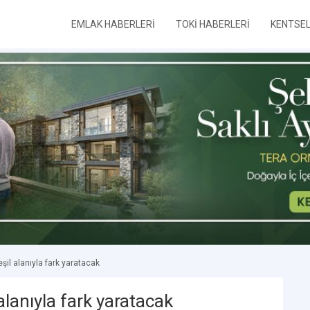
EMLAK HABERLERİ
TOKİ HABERLERİ
KENTSE
şil alanıyla fark yaratacak
alanıyla fark yaratacak