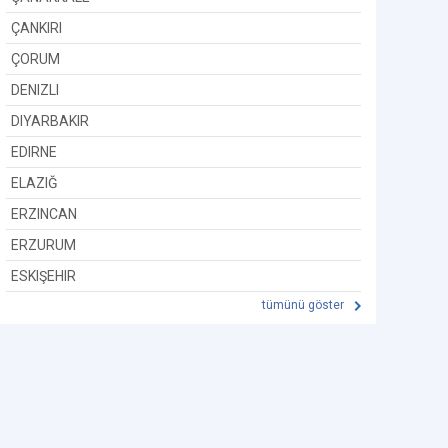
ÇANKIRI
ÇORUM
DENIZLI
DIYARBAKIR
EDIRNE
ELAZIĞ
ERZINCAN
ERZURUM
ESKIŞEHIR
tümünü göster