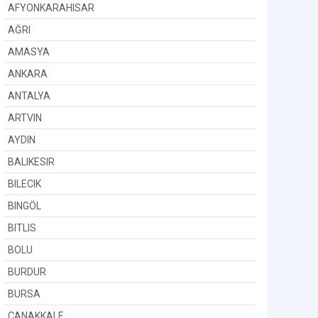
AFYONKARAHISAR
AĞRI
AMASYA
ANKARA
ANTALYA
ARTVIN
AYDIN
BALIKESIR
BILECIK
BINGÖL
BITLIS
BOLU
BURDUR
BURSA
ÇANAKKALE