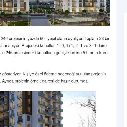
46 projesinin yüzde 60’ı yeşil alana ayrılıyor. Toplam 23 bin
tasarlanıyor. Projedeki konutlar, 1+0, 1+1, 2+1 ve 3+1 daire
le 246 projesindeki konutların genişlikleri ise 51 metrekare
gıç gösteriyor. Kişiye özel ödeme seçeneği sunulan projenin
r. Ayrıca projenin örnek dairesi de hazır durumda.