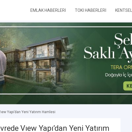
EMLAK HABERLERİ
TOKİ HABERLERİ
KENTSE
Vıew Yapı’dan Yeni Yatırım Hamlesi
vrede Vıew Yapı’dan Yeni Yatırım