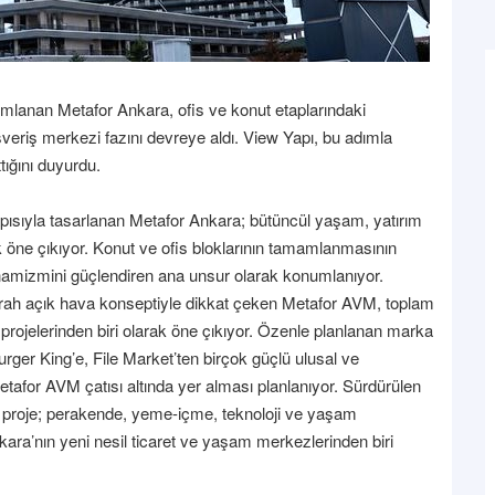
mlanan Metafor Ankara, ofis ve konut etaplarındaki
lışveriş merkezi fazını devreye aldı. View Yapı, bu adımla
ttığını duyurdu.
t yapısıyla tasarlanan Metafor Ankara; bütüncül yaşam, yatırım
ak öne çıkıyor. Konut ve ofis bloklarının tamamlanmasının
inamizmini güçlendiren ana unsur olarak konumlanıyor.
 ferah açık hava konseptiyle dikkat çeken Metafor AVM, toplam
 projelerinden biri olarak öne çıkıyor. Özenle planlanan marka
er King’e, File Market’ten birçok güçlü ulusal ve
tafor AVM çatısı altında yer alması planlanıyor. Sürdürülen
te proje; perakende, yeme-içme, teknoloji ve yaşam
nkara’nın yeni nesil ticaret ve yaşam merkezlerinden biri