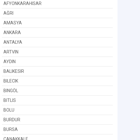
AFYONKARAHISAR
AĞRI
AMASYA
ANKARA
ANTALYA
ARTVIN
AYDIN
BALIKESIR
BILECIK
BINGÖL
BITLIS
BOLU
BURDUR
BURSA
ÇANAKKALE