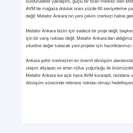
sürdürülebilir yaklaşımı, güçlü bir ticari merkez olan 
AVM’de mağaza doluluk oranı yüzde 60 seviyelerine yakla
değil; Metafor Ankara’nın yeni çekim merkezi haline gel
Metafor Ankara bizim için sadece bir proje değil, başken
için bir varış noktası değil. Metafor Ankara’dan aldığım
siluetine değer katacak yeni projeler için hazırlıklarımız
Ankara şehir merkezinin en önemli dönüşüm alanlarından 
ulaşım altyapısı ve artan nüfus yoğunluğu ile önümüzdeki 
Metafor Ankara ise açık hava AVM konsepti, rezidans ve 
dönüşüm sürecinde referans noktası olmayı hedefleyen 