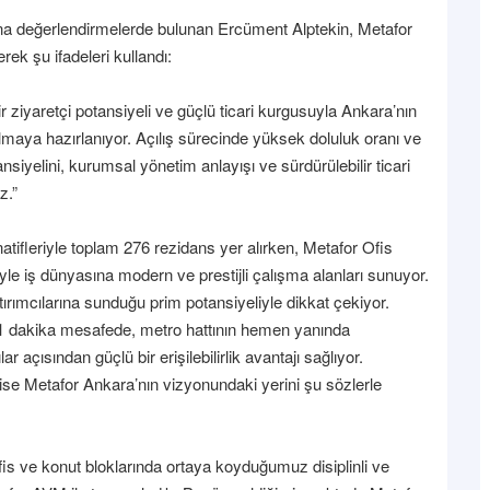
na değerlendirmelerde bulunan Ercüment Alptekin, Metafor
rek şu ifadeleri kullandı:
 ziyaretçi potansiyeli ve güçlü ticari kurgusuyla Ankara’nın
olmaya hazırlanıyor. Açılış sürecinde yüksek doluluk oranı ve
siyelini, kurumsal yönetim anlayışı ve sürdürülebilir ticari
z.”
tifleriyle toplam 276 rezidans yer alırken, Metafor Ofis
iyle iş dünyasına modern ve prestijli çalışma alanları sunuyor.
atırımcılarına sunduğu prim potansiyeliyle dikkat çekiyor.
1 dakika mesafede, metro hattının hemen yanında
açısından güçlü bir erişilebilirlik avantajı sağlıyor.
se Metafor Ankara’nın vizyonundaki yerini şu sözlerle
s ve konut bloklarında ortaya koyduğumuz disiplinli ve