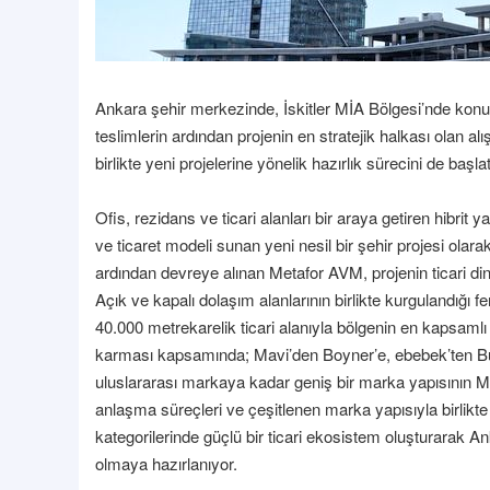
Ankara şehir merkezinde, İskitler MİA Bölgesi’nde konu
teslimlerin ardından projenin en stratejik halkası olan a
birlikte yeni projelerine yönelik hazırlık sürecini de başla
Ofis, rezidans ve ticari alanları bir araya getiren hibri
ve ticaret modeli sunan yeni nesil bir şehir projesi olar
ardından devreye alınan Metafor AVM, projenin ticari d
Açık ve kapalı dolaşım alanlarının birlikte kurgulandığı
40.000 metrekarelik ticari alanıyla bölgenin en kapsamlı
karması kapsamında; Mavi’den Boyner’e, ebebek’ten Burg
uluslararası markaya kadar geniş bir marka yapısının Me
anlaşma süreçleri ve çeşitlenen marka yapısıyla birlik
kategorilerinde güçlü bir ticari ekosistem oluşturarak A
olmaya hazırlanıyor.