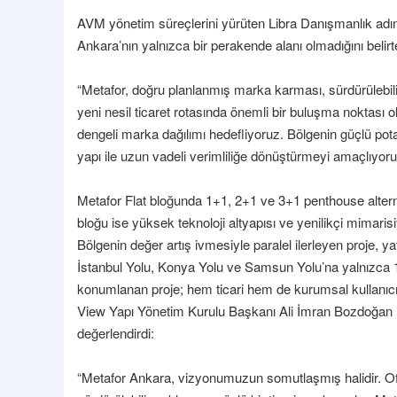
AVM yönetim süreçlerini yürüten Libra Danışmanlık adı
Ankara’nın yalnızca bir perakende alanı olmadığını belirte
“Metafor, doğru planlanmış marka karması, sürdürülebilir
yeni nesil ticaret rotasında önemli bir buluşma noktası 
dengeli marka dağılımı hedefliyoruz. Bölgenin güçlü potan
yapı ile uzun vadeli verimliliğe dönüştürmeyi amaçlıyoru
Metafor Flat bloğunda 1+1, 2+1 ve 3+1 penthouse alterna
bloğu ise yüksek teknoloji altyapısı ve yenilikçi mimaris
Bölgenin değer artış ivmesiyle paralel ilerleyen proje, y
İstanbul Yolu, Konya Yolu ve Samsun Yolu’na yalnızca 
konumlanan proje; hem ticari hem de kurumsal kullanıcılar 
View Yapı Yönetim Kurulu Başkanı Ali İmran Bozdoğan i
değerlendirdi:
“Metafor Ankara, vizyonumuzun somutlaşmış halidir. Ofi