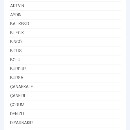
ARTVIN
AYDIN
BALIKESIR
BILECIK
BINGÖL
BITLIS
BOLU
BURDUR
BURSA
ÇANAKKALE
ÇANKIRI
ÇORUM
DENIZLI
DIYARBAKIR