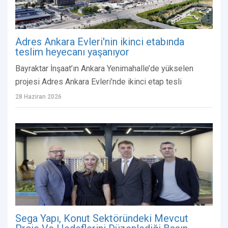
Adres Ankara Evleri'nin ikinci etabında
teslim heyecanı yaşanıyor
Bayraktar İnşaat’ın Ankara Yenimahalle’de yükselen
projesi Adres Ankara Evleri'nde ikinci etap tesli
28 Haziran 2026
Sega Yapı, Konut Sektöründeki Mevcut