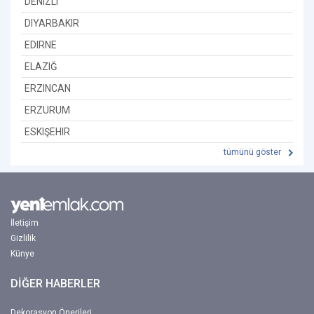
DENIZLI
DIYARBAKIR
EDIRNE
ELAZIĞ
ERZINCAN
ERZURUM
ESKIŞEHIR
tümünü göster
İletişim
Gizlilik
Künye
DİĞER HABERLER
Dekorasyon Önerileri