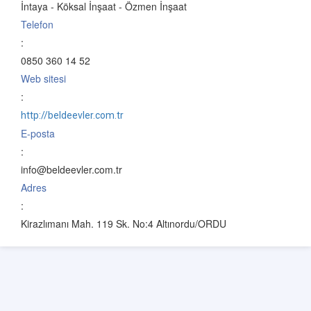
İntaya - Köksal İnşaat - Özmen İnşaat
Telefon
:
0850 360 14 52
Web sitesi
:
http://beldeevler.com.tr
E-posta
:
info@beldeevler.com.tr
Adres
:
Kirazlımanı Mah. 119 Sk. No:4 Altınordu/ORDU