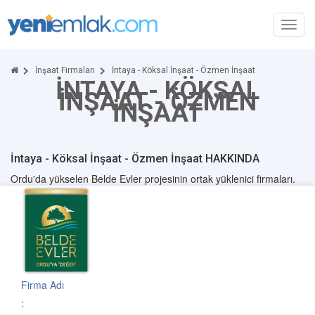
Toggl
navig
İnşaat Firmaları
İntaya - Köksal İnşaat - Özmen İnşaat
İNTAYA - KÖKSAL
İNŞAAT - ÖZMEN
İNŞAAT
İntaya - Köksal İnşaat - Özmen İnşaat HAKKINDA
Ordu'da yükselen Belde Evler projesinin ortak yüklenici firmaları.
Firma Adı
: