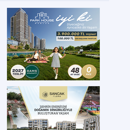
OKİ İznik projesinin başvuru tarihi 25 Ekim
Kİ’nin 908 TL taksitle satışa sunacağı, 2+1 ve 3+1 olarak tasarlanan Bur
im’de başlayacak.