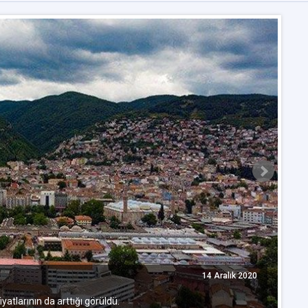
T
14 Aralık 2020
ı
TO
iyatlarının da arttığı görüldü.
Ek