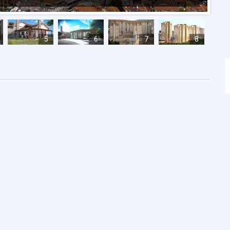
5
6
7
8