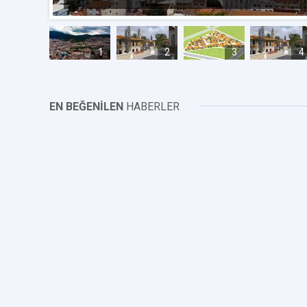
1
2
3
4
EN BEĞENİLEN
HABERLER