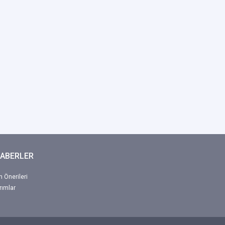
HABERLER
 Önerileri
rımlar