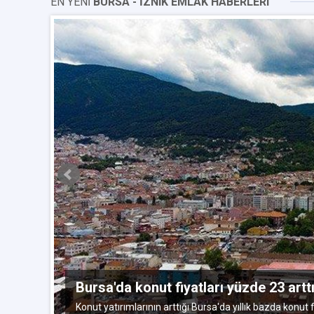
EN YENİ
BURSA - İZNIK EMLAK HABERLERI
alık 2015
Bursa'da konut fiyatları yüzde 23 artt
elemek
Konut yatırımlarının arttığı Bursa'da yıllık bazda konut f