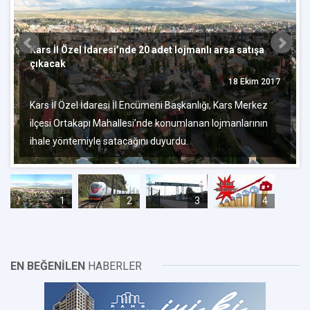
Kars İl Özel İdaresi’nde 20 adet lojmanlı arsa satışa
çıkacak
18 Ekim 2017
Kars İl Özel İdaresi İl Encümeni Başkanlığı, Kars Merkez
ilçesi Ortakapı Mahallesi’nde konumlanan lojmanlarının
ihale yöntemiyle satacağını duyurdu.
1
2
3
4
EN BEĞENİLEN
HABERLER