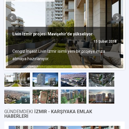
Livin İzmir projesi Mavişehir'de yükseliyor
15 Şubat 2018
Cengiz İnşaat Livin İzmir isimli yeni bir projeye imza
atmaya hazırlanıyor.
1
2
3
4
5
6
7
8
GÜNDEMDEKI
İZMIR - KARŞIYAKA EMLAK
HABERLERI