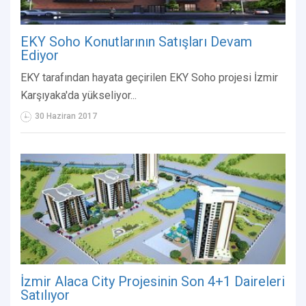
EKY Soho Konutlarının Satışları Devam
Ediyor
EKY tarafından hayata geçirilen EKY Soho projesi İzmir
Karşıyaka'da yükseliyor...
30 Haziran 2017
İzmir Alaca City Projesinin Son 4+1 Daireleri
Satılıyor