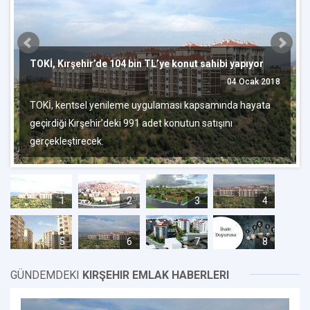
TOKİ, Kırşehir’de 104 bin TL’ye konut sahibi yapıyor
04 Ocak 2018
TOKİ, kentsel yenileme uygulaması kapsamında hayata
geçirdiği Kırşehir’deki 991 adet konutun satışını
gerçekleştirecek.
1
2
3
4
5
6
7
8
GÜNDEMDEKI
KIRŞEHIR EMLAK HABERLERI