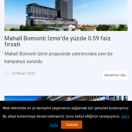
Mahall Bomonti İzmir'de yüzde 0.59 faiz
fırsatı
Mahall Bomonti İzmir projesinde yatırımcılara yeni bir
kampanya sunuldu.
23 Nisan 2020
devamını oku
Web sitemizde en iyi deneyimi yaşamanızı sağlamak için çerezleri kullanıyoruz.
Bu siteyi kullanmaya devam ederseniz, bunu kabul ettiğinizi varsayıyoruz.
daha
TAMAM
fazla