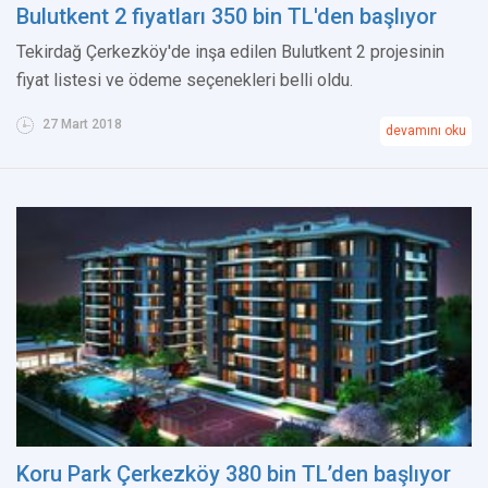
Bulutkent 2 fiyatları 350 bin TL'den başlıyor
Tekirdağ Çerkezköy'de inşa edilen Bulutkent 2 projesinin
fiyat listesi ve ödeme seçenekleri belli oldu.
27 Mart 2018
devamını oku
Koru Park Çerkezköy 380 bin TL’den başlıyor