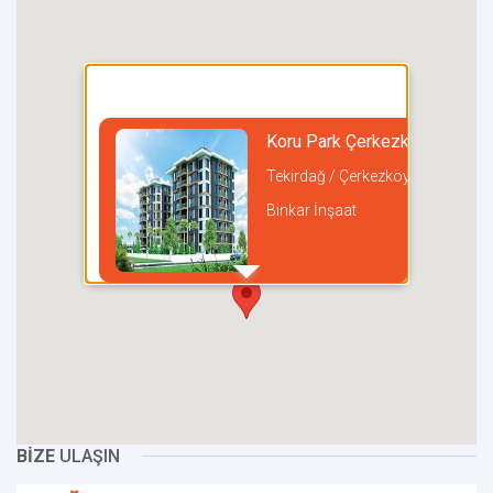
Koru Park Çerkezköy
Tekirdağ / Çerkezköy
Binkar İnşaat
incel
BİZE
ULAŞIN