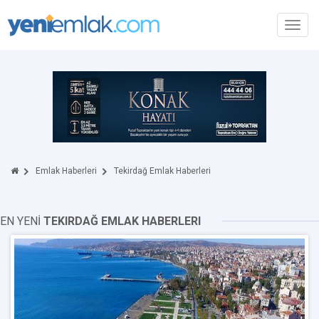
Toggl
navig
Emlak Haberleri
Tekirdağ Emlak Haberleri
EN YENİ
TEKIRDAĞ EMLAK HABERLERI