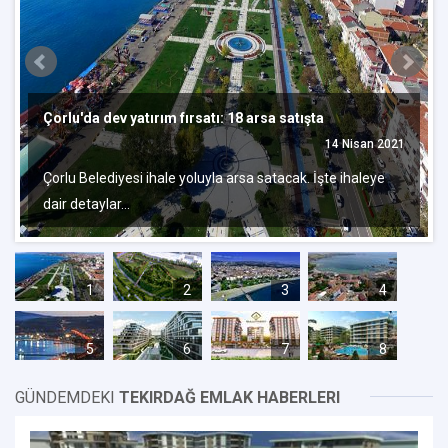
Çorlu'da dev yatırım fırsatı: 18 arsa satışta
14 Nisan 2021
Çorlu Belediyesi ihale yoluyla arsa satacak. İşte ihaleye
dair detaylar…
1
2
3
4
5
6
7
8
GÜNDEMDEKI
TEKIRDAĞ EMLAK HABERLERI