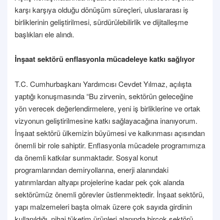
karşı karşıya olduğu dönüşüm süreçleri, uluslararası iş
birliklerinin geliştirilmesi, sürdürülebilirlik ve dijitalleşme
başlıkları ele alındı.
İnşaat sektörü enflasyonla mücadeleye katkı sağlıyor
T.C. Cumhurbaşkanı Yardımcısı Cevdet Yılmaz, açılışta
yaptığı konuşmasında “Bu zirvenin, sektörün geleceğine
yön verecek değerlendirmelere, yeni iş birliklerine ve ortak
vizyonun geliştirilmesine katkı sağlayacağına inanıyorum.
İnşaat sektörü ülkemizin büyümesi ve kalkınması açısından
önemli bir role sahiptir. Enflasyonla mücadele programımıza
da önemli katkılar sunmaktadır. Sosyal konut
programlarından demiryollarına, enerji alanındaki
yatırımlardan altyapı projelerine kadar pek çok alanda
sektörümüz önemli görevler üstlenmektedir. İnşaat sektörü,
yapı malzemeleri başta olmak üzere çok sayıda girdinin
kullanıldığı, nihai tüketim ürünleri alanında birçok sektörü