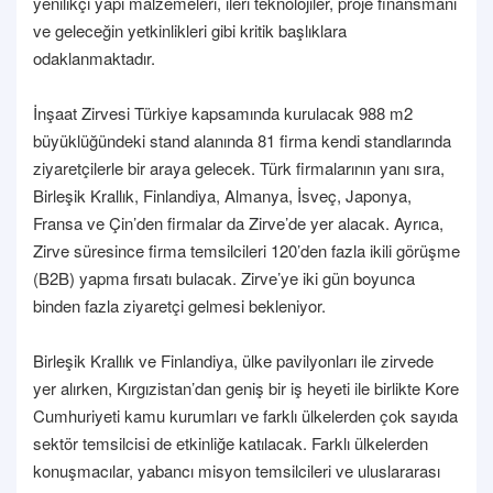
yenilikçi yapı malzemeleri, ileri teknolojiler, proje finansmanı
ve geleceğin yetkinlikleri gibi kritik başlıklara
odaklanmaktadır.
İnşaat Zirvesi Türkiye kapsamında kurulacak 988 m2
büyüklüğündeki stand alanında 81 firma kendi standlarında
ziyaretçilerle bir araya gelecek. Türk firmalarının yanı sıra,
Birleşik Krallık, Finlandiya, Almanya, İsveç, Japonya,
Fransa ve Çin’den firmalar da Zirve’de yer alacak. Ayrıca,
Zirve süresince firma temsilcileri 120’den fazla ikili görüşme
(B2B) yapma fırsatı bulacak. Zirve’ye iki gün boyunca
binden fazla ziyaretçi gelmesi bekleniyor.
Birleşik Krallık ve Finlandiya, ülke pavilyonları ile zirvede
yer alırken, Kırgızistan’dan geniş bir iş heyeti ile birlikte Kore
Cumhuriyeti kamu kurumları ve farklı ülkelerden çok sayıda
sektör temsilcisi de etkinliğe katılacak. Farklı ülkelerden
konuşmacılar, yabancı misyon temsilcileri ve uluslararası