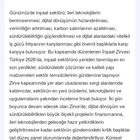
Günümüzde inşaat sektörü; ileri teknolojilerin
benimsenmesi, dijital dönüşümün hızlandırılması,
verimliliğin artırılması, karbon salımlarının azaltılması,
sürdürülebilirliğin güçlendirilmesi ve dijital alanlardaki nitelikli
iş gücü ihtiyacının karşılanması gibi önemli başlıklarla karşı
karşıya bulunuyor. Bu kapsamda düzenlenen İnşaat Zirvesi
Türkiye 2026’da, inşaat sektörünü yeniden tanımlayan en
son yenilikler, sürdürülebilir çözümler ve kaliteli yapı
malzemeleri sektör temsilcilerinin gündemine taşınıyor.
Zirve kapsamında yer alan uluslararası sergi alanlarında
katılımcılar, sektörün en yeni ürünlerini, teknolojilerini ve
uygulamalarını yakından inceleme fırsatı buluyor. İki gün
boyunca devam edecek olan Zirve’de; dijital dönüşüm ve
sürdürülebilirlikten büyük ölçekli projelerin finansmanına,
ileri teknolojilerden geleceğe hazır yetkinliklerin
geliştirilmesine kadar sektörün gündemindeki kritik başlıklar
üst düzey panel oturumlarında değerlendiriliyor. Küresel