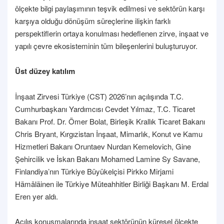
ölçekte bilgi paylaşımının teşvik edilmesi ve sektörün karşı
karşıya olduğu dönüşüm süreçlerine ilişkin farklı
perspektiflerin ortaya konulması hedeflenen zirve, inşaat ve
yapılı çevre ekosisteminin tüm bileşenlerini buluşturuyor.
Üst düzey katılım
İnşaat Zirvesi Türkiye (CST) 2026’nın açılışında T.C.
Cumhurbaşkanı Yardımcısı Cevdet Yılmaz, T.C. Ticaret
Bakanı Prof. Dr. Ömer Bolat, Birleşik Krallık Ticaret Bakanı
Chris Bryant, Kırgızistan İnşaat, Mimarlık, Konut ve Kamu
Hizmetleri Bakanı Oruntaev Nurdan Kemelovich, Gine
Şehircilik ve İskan Bakanı Mohamed Lamine Sy Savane,
Finlandiya’nın Türkiye Büyükelçisi Pirkko Mirjami
Hämäläinen ile Türkiye Müteahhitler Birliği Başkanı M. Erdal
Eren yer aldı.
Açılış konuşmalarında inşaat sektörünün küresel ölçekte