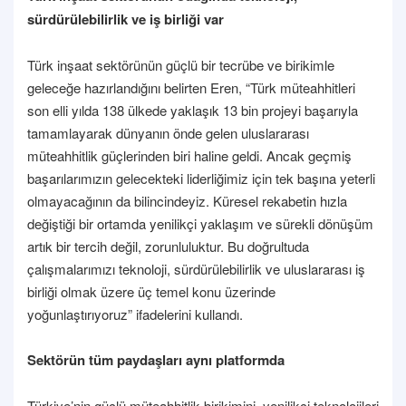
sürdürülebilirlik ve iş birliği var
Türk inşaat sektörünün güçlü bir tecrübe ve birikimle
geleceğe hazırlandığını belirten Eren, “Türk müteahhitleri
son elli yılda 138 ülkede yaklaşık 13 bin projeyi başarıyla
tamamlayarak dünyanın önde gelen uluslararası
müteahhitlik güçlerinden biri haline geldi. Ancak geçmiş
başarılarımızın gelecekteki liderliğimiz için tek başına yeterli
olmayacağının da bilincindeyiz. Küresel rekabetin hızla
değiştiği bir ortamda yenilikçi yaklaşım ve sürekli dönüşüm
artık bir tercih değil, zorunluluktur. Bu doğrultuda
çalışmalarımızı teknoloji, sürdürülebilirlik ve uluslararası iş
birliği olmak üzere üç temel konu üzerinde
yoğunlaştırıyoruz” ifadelerini kullandı.
Sektörün tüm paydaşları aynı platformda
Türkiye’nin güçlü müteahhitlik birikimini, yenilikçi teknolojileri