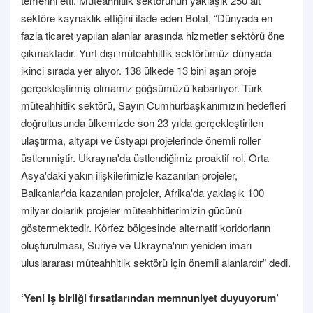
temenni etti. Müteahhitlik sektörünün yaklaşık 250 alt
sektöre kaynaklık ettiğini ifade eden Bolat, “Dünyada en
fazla ticaret yapılan alanlar arasında hizmetler sektörü öne
çıkmaktadır. Yurt dışı müteahhitlik sektörümüz dünyada
ikinci sırada yer alıyor. 138 ülkede 13 bini aşan proje
gerçekleştirmiş olmamız göğsümüzü kabartıyor. Türk
müteahhitlik sektörü, Sayın Cumhurbaşkanımızın hedefleri
doğrultusunda ülkemizde son 23 yılda gerçekleştirilen
ulaştırma, altyapı ve üstyapı projelerinde önemli roller
üstlenmiştir. Ukrayna'da üstlendiğimiz proaktif rol, Orta
Asya'daki yakın ilişkilerimizle kazanılan projeler,
Balkanlar'da kazanılan projeler, Afrika'da yaklaşık 100
milyar dolarlık projeler müteahhitlerimizin gücünü
göstermektedir. Körfez bölgesinde alternatif koridorların
oluşturulması, Suriye ve Ukrayna'nın yeniden imarı
uluslararası müteahhitlik sektörü için önemli alanlardır” dedi.
‘Yeni iş birliği fırsatlarından memnuniyet duyuyorum’