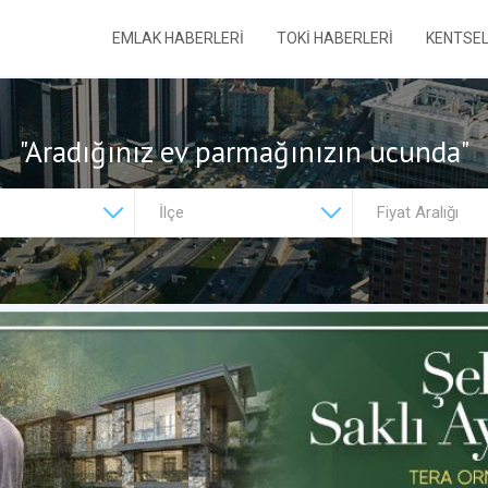
EMLAK HABERLERİ
TOKİ HABERLERİ
KENTSE
"Aradığınız ev parmağınızın ucunda"
Fiyat Aralığı