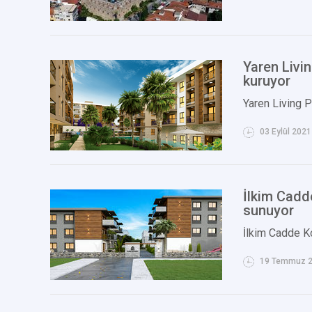
Yaren Livi
kuruyor
Yaren Living P
03 Eylül 2021
İlkim Cadd
sunuyor
İlkim Cadde K
19 Temmuz 