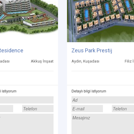
Residence
Zeus Park Prestij
şadası
Akkuş İnşaat
Aydın, Kuşadası
Filiz 
i istiyorum
Detaylı bilgi istiyorum