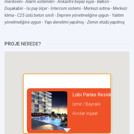
merdiveni
- Alarm sistemleri
- Ankastre beyaz eşya
- Balkon
-
Duşakabin
- Isı pay ölçer
- İntercom sistemi
- Merkezi ısıtma
- Merkezi
klima
- C25 üstü beton sınıfı
- Deprem yönetmeliğine uygun
- Yalıtım
yönetmeliğine uygun
- Yapı denetimi yapılmış
- Zemin etüdü yapılmış
PROJE
NEREDE?
Lobi Parlas Residence
İzmir / Bayraklı
Avcılar inşaat
incel