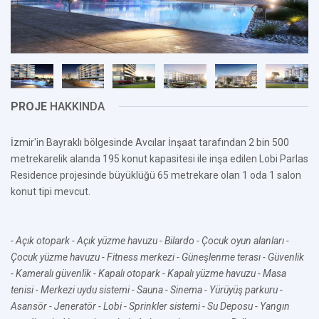
PROJE
HAKKINDA
İzmir'in Bayraklı bölgesinde Avcılar İnşaat tarafından 2 bin 500
metrekarelik alanda 195 konut kapasitesi ile inşa edilen Lobi Parlas
Residence projesinde büyüklüğü 65 metrekare olan 1 oda 1 salon
konut tipi mevcut.
- Açık otopark
- Açık yüzme havuzu
- Bilardo
- Çocuk oyun alanları
-
Çocuk yüzme havuzu
- Fitness merkezi
- Güneşlenme terası
- Güvenlik
- Kameralı güvenlik
- Kapalı otopark
- Kapalı yüzme havuzu
- Masa
tenisi
- Merkezi uydu sistemi
- Sauna
- Sinema
- Yürüyüş parkuru
-
Asansör
- Jeneratör
- Lobi
- Sprinkler sistemi
- Su Deposu
- Yangın