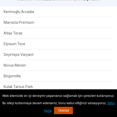
Kerimoğlu Arcadia
Marvista Premium
Atlas Teras
Elysium Tece
Seyirtepe Varyant
Novus Mersin
Begonvilla
Kulak Tarsus Park
Web sitemizde en iyi deneyimi yaşamanızı sağlamak için çerezleri kullanıyoruz.
Ay Vadisi
Bu siteyi kullanmaya devam ederseniz, bunu kabul ettiğinizi varsayıyoruz.
daha
Athena Residence
TAMAM
fazla