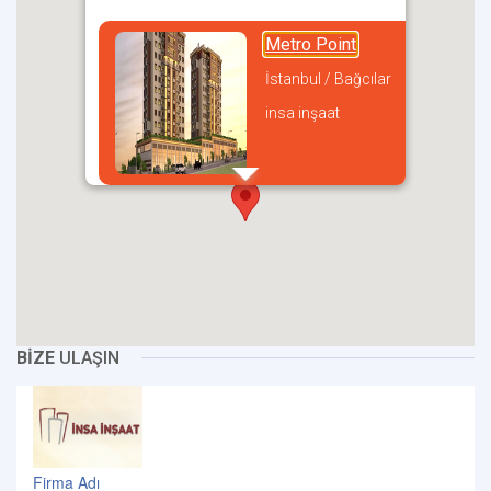
Metro Point
İstanbul / Bağcılar
insa inşaat
incel
BİZE
ULAŞIN
Firma Adı