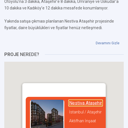
Otoyolu’na 3 dakika, Ataşehir’e 8 dakika, Ümraniye ve Üsküdar'a
10 dakika ve Kadıköy’e 12 dakika mesafede konumlanıyor.
Yakında satışa çıkması planlanan Nestiva Ataşehir projesinde
fiyatlar, daire büyüklükleri ve fiyatlar henüz netleşmedi.
Devamını Gizle
PROJE
NEREDE?
Nestiva Ataşehir
İstanbul / Ataşehir
Aktifhan İnşaat