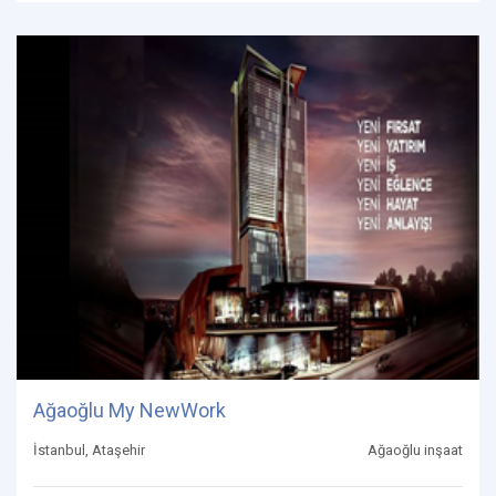
Ağaoğlu My NewWork
İstanbul, Ataşehir
Ağaoğlu inşaat