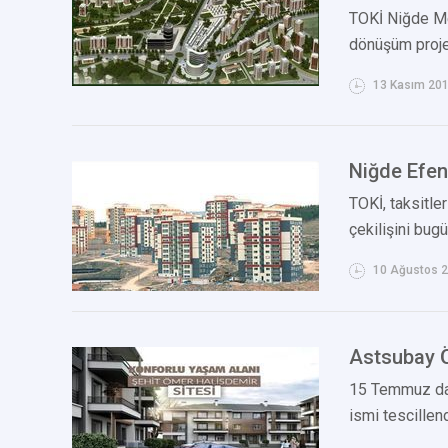
TOKİ Niğde Me
dönüşüm projes
13 Kasım 20
Niğde Efen
TOKİ, taksitle
çekilişini bug
10 Ağustos 
Astsubay Ö
15 Temmuz dar
ismi tescillendi