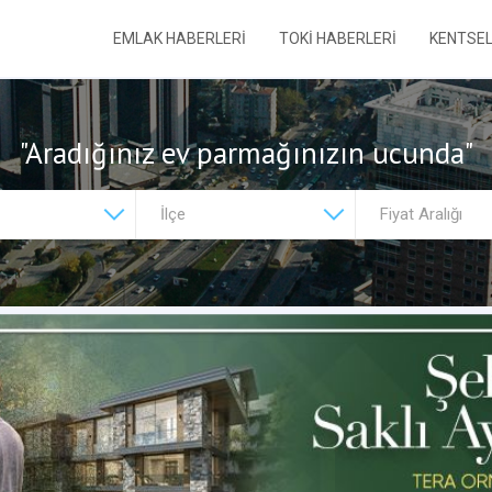
EMLAK HABERLERİ
TOKİ HABERLERİ
KENTSE
"Aradığınız ev parmağınızın ucunda"
Fiyat Aralığı