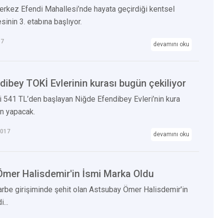
rkez Efendi Mahallesi’nde hayata geçirdiği kentsel
inin 3. etabına başlıyor.
17
devamını oku
dibey TOKİ Evlerinin kurası bugün çekiliyor
ri 541 TL’den başlayan Niğde Efendibey Evleri’nin kura
ün yapacak.
2017
devamını oku
mer Halisdemir'in İsmi Marka Oldu
be girişiminde şehit olan Astsubay Ömer Halisdemir'in
...