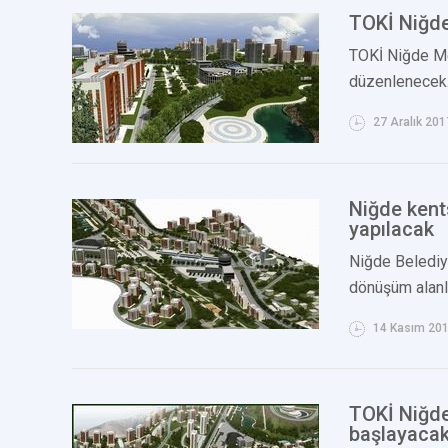
TOKİ Niğde
TOKİ Niğde Me
düzenlenecek
27 Aralık 201
Niğde kent
yapılacak
Niğde Belediy
dönüşüm alanla
14 Kasım 20
TOKİ Niğde
başlayaca