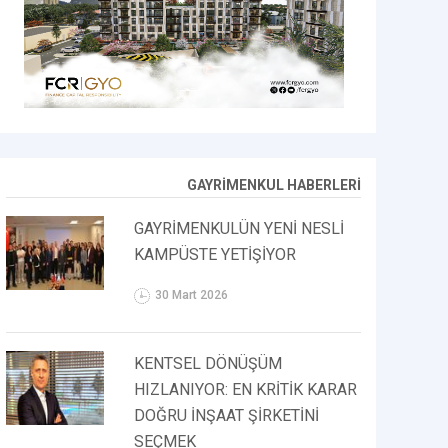
GAYRİMENKUL HABERLERİ
GAYRİMENKULÜN YENİ NESLİ
KAMPÜSTE YETİŞİYOR
30 Mart 2026
KENTSEL DÖNÜŞÜM
HIZLANIYOR: EN KRİTİK KARAR
DOĞRU İNŞAAT ŞİRKETİNİ
SEÇMEK