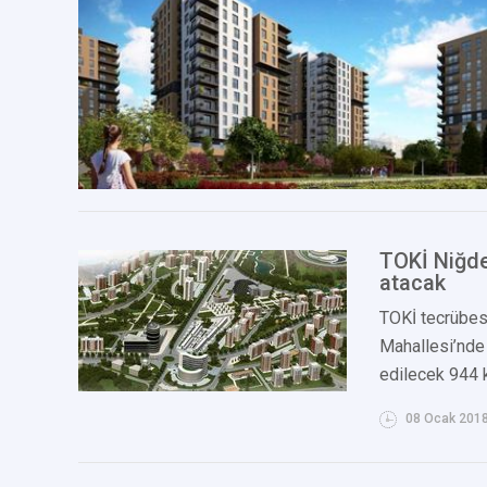
TOKİ Niğde
atacak
TOKİ tecrübesi
Mahallesi’nde
edilecek 944 k
08 Ocak 201