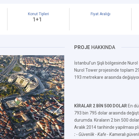
Konut Tipleri
Fiyat Aralığı
1+1
PROJE
HAKKINDA
İstanbul'un Şişli bölgesinde Nuro
Nurol Tower projesinde toplam 291 
193 metrekare arasında değişiyor
KİRALAR 2 BİN 500 DOLAR
En düş
793 bin 795 dolar arasında değişt
durumda. Kiraların 2 bin 500 dola
Aralık 2014 tarihinde yapılması pl
:
- Güvenlik
- Kafe
- Kameralı güvenl