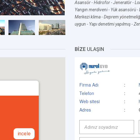
Asansör
- Hidrofor
- Jeneratör
- Lo
Yangın merdiveni
- Yük asansörü
-
Merkezi klima
- Deprem yönetmeliğ
uygun
- Yapı denetimi yapılmış
- Ze
BİZE
ULAŞIN
Firma Adı
:
Telefon
:
Web sitesi
:
Adres
:
incele