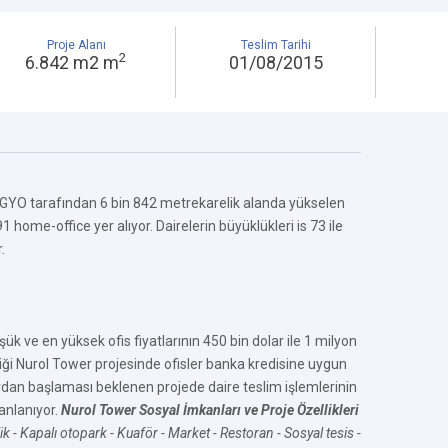
Proje Alanı
Teslim Tarihi
2
6.842 m2 m
01/08/2015
l GYO tarafından 6 bin 842 metrekarelik alanda yükselen
home-office yer alıyor. Dairelerin büyüklükleri is 73 ile
.
ük ve en yüksek ofis fiyatlarının 450 bin dolar ile 1 milyon
iği Nurol Tower projesinde ofisler banka kredisine uygun
rdan başlaması beklenen projede daire teslim işlemlerinin
anlanıyor.
Nurol Tower Sosyal İmkanları ve Proje Özellikleri
ik
- Kapalı otopark
- Kuaför
- Market
- Restoran
- Sosyal tesis
-