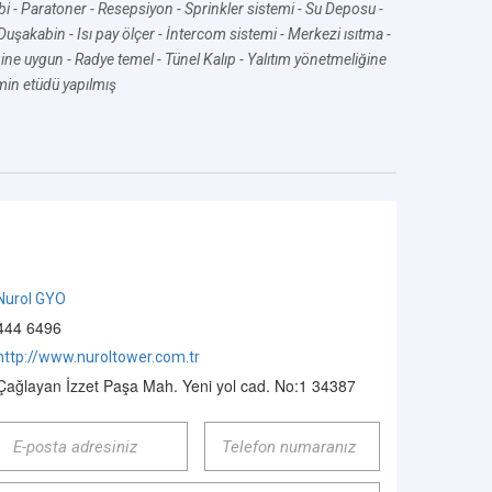
bi
- Paratoner
- Resepsiyon
- Sprinkler sistemi
- Su Deposu
-
 Duşakabin
- Isı pay ölçer
- İntercom sistemi
- Merkezi ısıtma
-
ine uygun
- Radye temel
- Tünel Kalıp
- Yalıtım yönetmeliğine
min etüdü yapılmış
Nurol GYO
444 6496
http://www.nuroltower.com.tr
Çağlayan İzzet Paşa Mah. Yeni yol cad. No:1 34387