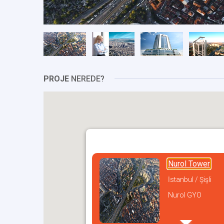
PROJE
NEREDE?
Nurol Tower
İstanbul / Şişli
Nurol GYO