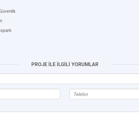
Güvenlik
an
topark
PROJE İLE İLGİLİ YORUMLAR