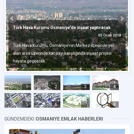
Türk Hava Kurumu Osmaniye’de inşaat yaptıracak
05 Ocak 2018
Türk Hava Kurumu, Osmaniye’nin Merkez ilçesinde yer
alan arsa üzerinde kat payı karşılığında inşaat projesi
hayata geçirecek.
1
2
3
4
5
6
7
8
GÜNDEMDEKI
OSMANIYE EMLAK HABERLERI