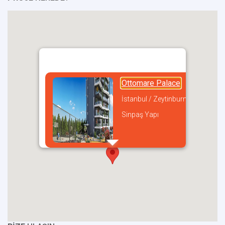
Ottomare Palace
İstanbul / Zeytinburnu
Sinpaş Yapı
incel