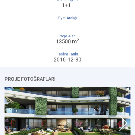
Konut Tipleri
1+1
Fiyat Aralığı
Proje Alanı
2
13500 m
Teslim Tarihi
2016-12-30
PROJE
FOTOĞRAFLARI