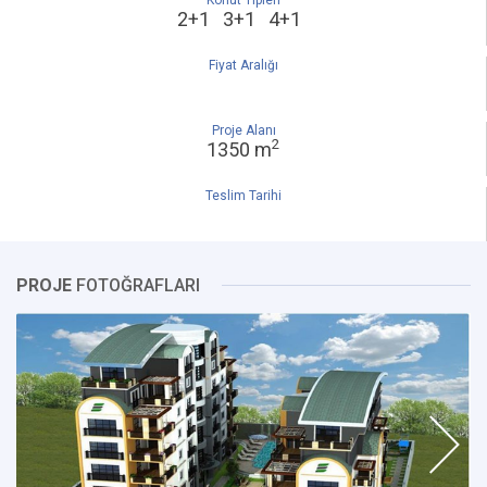
Konut Tipleri
2+1 3+1 4+1
Fiyat Aralığı
Proje Alanı
2
1350 m
Teslim Tarihi
PROJE
FOTOĞRAFLARI