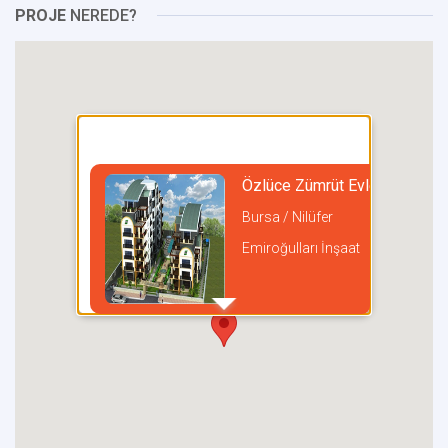
PROJE
NEREDE?
Özlüce Zümrüt Evleri
Bursa / Nilüfer
Emiroğulları İnşaat
incel