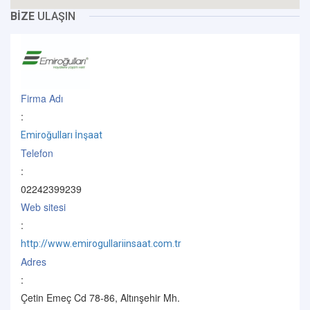
BİZE
ULAŞIN
Firma Adı
:
Emiroğulları İnşaat
Telefon
:
02242399239
Web sitesi
:
http://www.emirogullariinsaat.com.tr
Adres
:
Çetin Emeç Cd 78-86, Altınşehir Mh.