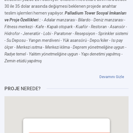
30 ile 35 dolar arasında değişmesi beklenen projede anahtar
teslim işlemleri hemen yapılıyor.
Palladium Tower Sosyal İmkanları
ve Proje Özellikleri :
-
Adalar manzarası
- Bilardo
- Deniz manzarası
-
Fitness merkezi
- Kafe
- Kapalı otopark
- Kuaför
- Restoran
- Asansör
-
Hidrofor
- Jeneratör
- Lobi
- Paratoner
- Resepsiyon
- Sprinkler sistemi
- Su Deposu
- Yangın merdiveni
- Yük asansörü
- Depo/kiler
- Isı pay
ölçer
- Merkezi ısıtma
- Merkezi klima
- Deprem yönetmeliğine uygun
-
Radye temel
- Yalıtım yönetmeliğine uygun
- Yapı denetimi yapılmış
-
Zemin etüdü yapılmış
Devamını Gizle
PROJE
NEREDE?