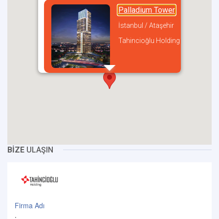
Palladium Tower
İstanbul / Ataşehir
Tahincioğlu Holding
incel
BİZE
ULAŞIN
Firma Adı
: